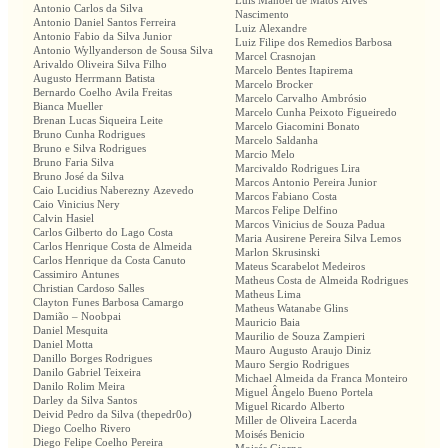
Luís Manoel de Matos Alves
Antonio Carlos da Silva
Nascimento
Antonio Daniel Santos Ferreira
Luiz Alexandre
Antonio Fabio da Silva Junior
Luiz Filipe dos Remedios Barbosa
Antonio Wyllyanderson de Sousa Silva
Marcel Crasnojan
Arivaldo Oliveira Silva Filho
Marcelo Bentes Itapirema
Augusto Herrmann Batista
Marcelo Brocker
Bernardo Coelho Avila Freitas
Marcelo Carvalho Ambrósio
Bianca Mueller
Marcelo Cunha Peixoto Figueiredo
Brenan Lucas Siqueira Leite
Marcelo Giacomini Bonato
Bruno Cunha Rodrigues
Marcelo Saldanha
Bruno e Silva Rodrigues
Marcio Melo
Bruno Faria Silva
Marcivaldo Rodrigues Lira
Bruno José da Silva
Marcos Antonio Pereira Junior
Caio Lucidius Naberezny Azevedo
Marcos Fabiano Costa
Caio Vinicius Nery
Marcos Felipe Delfino
Calvin Hasiel
Marcos Vinicius de Souza Padua
Carlos Gilberto do Lago Costa
Maria Ausirene Pereira Silva Lemos
Carlos Henrique Costa de Almeida
Marlon Skrusinski
Carlos Henrique da Costa Canuto
Mateus Scarabelot Medeiros
Cassimiro Antunes
Matheus Costa de Almeida Rodrigues
Christian Cardoso Salles
Matheus Lima
Clayton Funes Barbosa Camargo
Matheus Watanabe Glins
Damião – Noobpai
Mauricio Baia
Daniel Mesquita
Maurilio de Souza Zampieri
Daniel Motta
Mauro Augusto Araujo Diniz
Danillo Borges Rodrigues
Mauro Sergio Rodrigues
Danilo Gabriel Teixeira
Michael Almeida da Franca Monteiro
Danilo Rolim Meira
Miguel Ângelo Bueno Portela
Darley da Silva Santos
Miguel Ricardo Alberto
Deivid Pedro da Silva (thepedr0o)
Miller de Oliveira Lacerda
Diego Coelho Rivero
Moisés Benicio
Diego Felipe Coelho Pereira