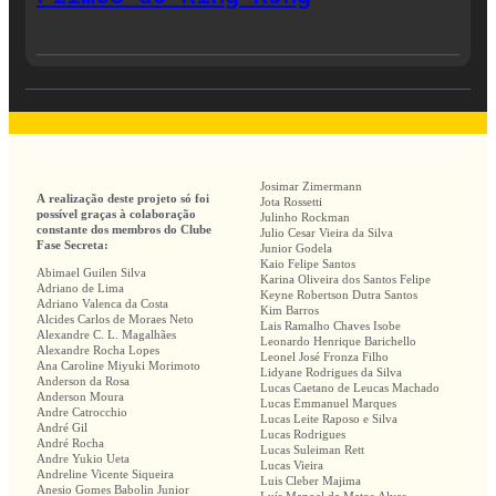
Josimar Zimermann
A realização deste projeto só foi
Jota Rossetti
possível graças à colaboração
Julinho Rockman
constante dos membros do Clube
Julio Cesar Vieira da Silva
Fase Secreta:
Junior Godela
Kaio Felipe Santos
Abimael Guilen Silva
Karina Oliveira dos Santos Felipe
Adriano de Lima
Keyne Robertson Dutra Santos
Adriano Valenca da Costa
Kim Barros
Alcides Carlos de Moraes Neto
Lais Ramalho Chaves Isobe
Alexandre C. L. Magalhães
Leonardo Henrique Barichello
Alexandre Rocha Lopes
Leonel José Fronza Filho
Ana Caroline Miyuki Morimoto
Lidyane Rodrigues da Silva
Anderson da Rosa
Lucas Caetano de Leucas Machado
Anderson Moura
Lucas Emmanuel Marques
Andre Catrocchio
Lucas Leite Raposo e Silva
André Gil
Lucas Rodrigues
André Rocha
Lucas Suleiman Rett
Andre Yukio Ueta
Lucas Vieira
Andreline Vicente Siqueira
Luis Cleber Majima
Anesio Gomes Babolin Junior