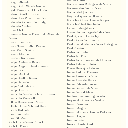
Moisés Giorno
Diego Miranda
Nadson João Rodrigues de Souza
Diego Rafel Wojcik Gomes
Natanael dos Santos Pires
Djair Ferreira de Lima Junior
Nathan de Quadrks
Edson Bomfim Bairos
Ney Rodrigues de Oliveira
Edson Jose Ribeiro Ferreira
Nicholas Afonso Duarte Borges
Eduardo Amaral Lima Trigo
Nicholas Staut Aracheski
Eduardo Xavier
Octávio Mangabeira
Ellen Chris
Osmundo Gonzaga da Silva Neto
Emerson Gomes Ferreira de Abreu dos
Paulo (caiu O Controle)
Santos
Paulo Akira Saito Junior
Erick Herculano
Paulo Renato de Lara Silva Rodrigues
Erick Takeshi Mine Rezende
Paulo Santos
Ester Pietra Santos
Pedro da Cunha
Estevo Machado
Pedro Ivo Polo
Fabricio Rodrigues
Pedro Paulo Trevisan de Oliveira
Felipe Anderson Beltran
Pedro Rafahel Lobato
Felipe Augusto Pereira Freitas
Pierre Henrique Lehnen
Felipe Dias
Rafael Colucci Fransozo
Felipe Machado
Rafael Correia da Silva
Felipe Paulino Ramos
Rafael Cruz de Mattos
Felipe Pocchini
Rafael Eduardo Souza
Felipe Túlio de Castro
Rafael Ramalli da Silva
Fellipe Barros
Rafael Sobral Alves
Fernando Gabriel Delduca Talamoni
Raphael Precioso Figueiredo
Fernando Perazzoli
Reginaldo Alves dos Santos
Filipe Damasceno e Silva
Renan Beznosai
Flávio Hissao Salvioni Ueta
Renato Augusto
Frank Holbach
Renato do Prado Gomes Pedreira
Fred Boussada
Renato Lopes
Fred Simões
Retromunster
Gabriel dos Santos Calori
Ricardo Costa Knoll
Gabriel Pereira