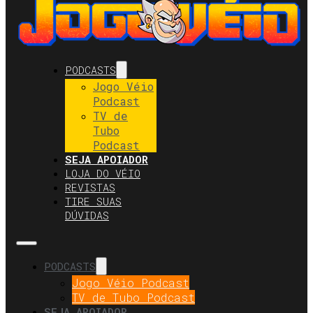
PODCASTS
Jogo Véio
Podcast
TV de
Tubo
Podcast
SEJA APOIADOR
LOJA DO VÉIO
REVISTAS
TIRE SUAS
DÚVIDAS
PODCASTS
Jogo Véio Podcast
TV de Tubo Podcast
SEJA APOIADOR