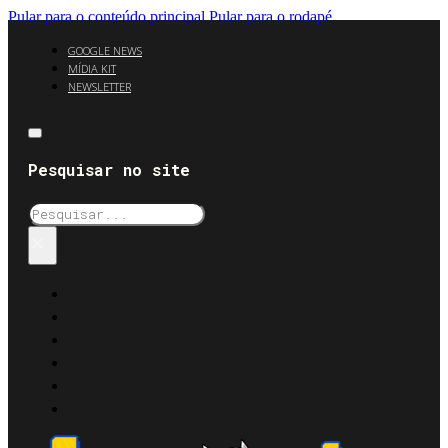
Pular para o conteúdo principal
Pular para o rodapé
GOOGLE NEWS
MÍDIA KIT
NEWSLETTER
Pesquisar no site
Pesquisar
×