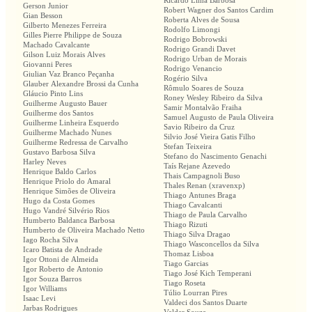
Ricardo Lima Barbosa
Gerson Junior
Robert Wagner dos Santos Cardim
Gian Besson
Roberta Alves de Sousa
Gilberto Menezes Ferreira
Rodolfo Limongi
Gilles Pierre Philippe de Souza
Rodrigo Bobrowski
Machado Cavalcante
Rodrigo Grandi Davet
Gilson Luiz Morais Alves
Rodrigo Urban de Morais
Giovanni Peres
Rodrigo Venancio
Giulian Vaz Branco Peçanha
Rogério Silva
Glauber Alexandre Brossi da Cunha
Rômulo Soares de Souza
Gláucio Pinto Lins
Roney Wesley Ribeiro da Silva
Guilherme Augusto Bauer
Samir Montalvão Fraiha
Guilherme dos Santos
Samuel Augusto de Paula Oliveira
Guilherme Linheira Esquerdo
Savio Ribeiro da Cruz
Guilherme Machado Nunes
Silvio José Vieira Gatis Filho
Guilherme Redressa de Carvalho
Stefan Teixeira
Gustavo Barbosa Silva
Stefano do Nascimento Genachi
Harley Neves
Taís Rejane Azevedo
Henrique Baldo Carlos
Thais Campagnoli Buso
Henrique Priolo do Amaral
Thales Renan (xravenxp)
Henrique Simões de Oliveira
Thiago Antunes Braga
Hugo da Costa Gomes
Thiago Cavalcanti
Hugo Vandré Silvério Rios
Thiago de Paula Carvalho
Humberto Baldanca Barbosa
Thiago Rizuti
Humberto de Oliveira Machado Netto
Thiago Silva Dragao
Iago Rocha Silva
Thiago Wasconcellos da Silva
Icaro Batista de Andrade
Thomaz Lisboa
Igor Ottoni de Almeida
Tiago Garcias
Igor Roberto de Antonio
Tiago José Kich Temperani
Igor Souza Barros
Tiago Roseta
Igor Williams
Túlio Lourran Pires
Isaac Levi
Valdeci dos Santos Duarte
Jarbas Rodrigues