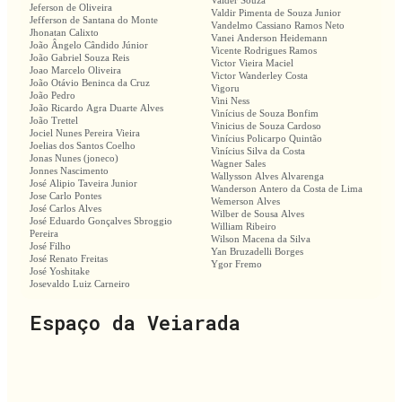
Valder Souza
Jeferson de Oliveira
Valdir Pimenta de Souza Junior
Jefferson de Santana do Monte
Vandelmo Cassiano Ramos Neto
Jhonatan Calixto
Vanei Anderson Heidemann
João Ângelo Cândido Júnior
Vicente Rodrigues Ramos
João Gabriel Souza Reis
Victor Vieira Maciel
Joao Marcelo Oliveira
Victor Wanderley Costa
João Otávio Beninca da Cruz
Vigoru
João Pedro
Vini Ness
João Ricardo Agra Duarte Alves
Vinícius de Souza Bonfim
João Trettel
Vinicius de Souza Cardoso
Jociel Nunes Pereira Vieira
Vinícius Policarpo Quintão
Joelias dos Santos Coelho
Vinícius Silva da Costa
Jonas Nunes (joneco)
Wagner Sales
Jonnes Nascimento
Wallysson Alves Alvarenga
José Alipio Taveira Junior
Wanderson Antero da Costa de Lima
Jose Carlo Pontes
Wemerson Alves
José Carlos Alves
Wilber de Sousa Alves
José Eduardo Gonçalves Sbroggio
William Ribeiro
Pereira
Wilson Macena da Silva
José Filho
Yan Bruzadelli Borges
José Renato Freitas
Ygor Fremo
José Yoshitake
Josevaldo Luiz Carneiro
Espaço da Veiarada