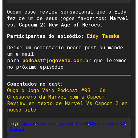
Ouçam esse review sensacional que o Eidy
fez de um de seus jogos favoritos:
Marvel
vs. Capcom 2: New Age of Heroes
.
Participantes do episódio:
Eidy
T
asaka
Deixe um comentário nesse post ou mande
um e-mail
para
podcast@jogoveio.com.br
que leremos
no próximo episódio.
Comentados no cast:
Ouça o Jogo Véio Podcast #03 – Os
Crossovers da Marvel com a Capcom
Review em texto de Marvel Vs Capcom 2 em
nosso site
Tags:
Capcom
,
dreamcast
,
Jogo Veio
,
marvel
,
Marvel vs Capcom 2
,
Podcast