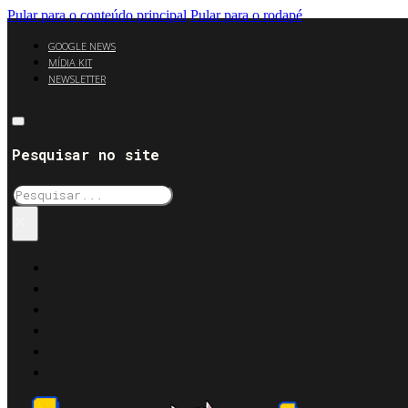
Pular para o conteúdo principal
Pular para o rodapé
GOOGLE NEWS
MÍDIA KIT
NEWSLETTER
Pesquisar no site
Pesquisar
×