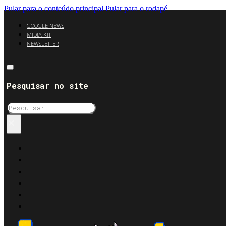
Pular para o conteúdo principal
Pular para o rodapé
GOOGLE NEWS
MÍDIA KIT
NEWSLETTER
Pesquisar no site
Pesquisar
×