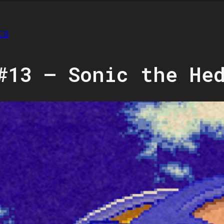
ts
#13 – Sonic the He