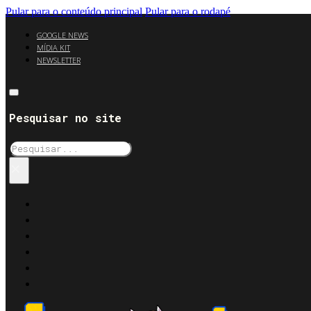
Pular para o conteúdo principal
Pular para o rodapé
GOOGLE NEWS
MÍDIA KIT
NEWSLETTER
Pesquisar no site
Pesquisar
×