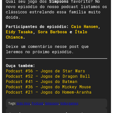
Qual seu jogo dos
Simpsons
favorito? No
novo episódio do nosso podcast listamos os
clássicos estrelando essa família muito
doida.
Participantes do episódio:
Caio Hansen
,
Eidy
T
asaka
,
Sora Barbosa
e
Ítalo
Chianca
.
Deixe um comentário nesse post que
leremos no próximo episódio.
Ouça também:
Podcast #56 – Jogos de Star Wars
Podcast #52 – Jogos de Dragon Ball
Podcast #41 – Jogos do Batman
Podcast #36 – Jogos do Mickey Mouse
Podcast #21 – Jogos do Homem-Aranha
Tags:
Jogo Veio
,
Podcast
,
Simpsons
,
Videogames