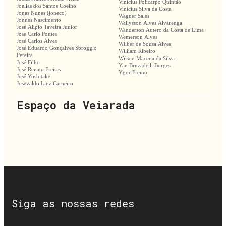
Vinícius Policarpo Quintão
Joelias dos Santos Coelho
Vinícius Silva da Costa
Jonas Nunes (joneco)
Wagner Sales
Jonnes Nascimento
Wallysson Alves Alvarenga
José Alipio Taveira Junior
Wanderson Antero da Costa de Lima
Jose Carlo Pontes
Wemerson Alves
José Carlos Alves
Wilber de Sousa Alves
José Eduardo Gonçalves Sbroggio
William Ribeiro
Pereira
Wilson Macena da Silva
José Filho
Yan Bruzadelli Borges
José Renato Freitas
Ygor Fremo
José Yoshitake
Josevaldo Luiz Carneiro
Espaço da Veiarada
Siga as nossas redes