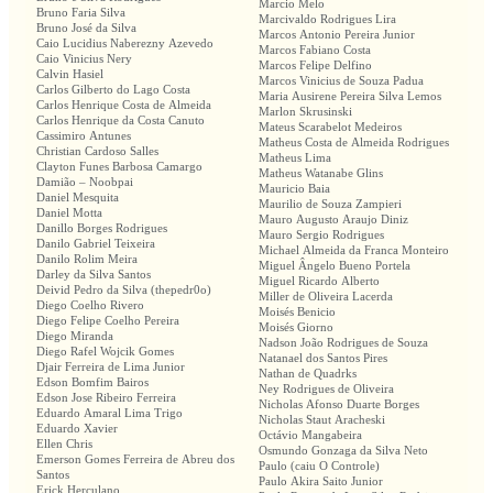
Marcio Melo
Bruno Faria Silva
Marcivaldo Rodrigues Lira
Bruno José da Silva
Marcos Antonio Pereira Junior
Caio Lucidius Naberezny Azevedo
Marcos Fabiano Costa
Caio Vinicius Nery
Marcos Felipe Delfino
Calvin Hasiel
Marcos Vinicius de Souza Padua
Carlos Gilberto do Lago Costa
Maria Ausirene Pereira Silva Lemos
Carlos Henrique Costa de Almeida
Marlon Skrusinski
Carlos Henrique da Costa Canuto
Mateus Scarabelot Medeiros
Cassimiro Antunes
Matheus Costa de Almeida Rodrigues
Christian Cardoso Salles
Matheus Lima
Clayton Funes Barbosa Camargo
Matheus Watanabe Glins
Damião – Noobpai
Mauricio Baia
Daniel Mesquita
Maurilio de Souza Zampieri
Daniel Motta
Mauro Augusto Araujo Diniz
Danillo Borges Rodrigues
Mauro Sergio Rodrigues
Danilo Gabriel Teixeira
Michael Almeida da Franca Monteiro
Danilo Rolim Meira
Miguel Ângelo Bueno Portela
Darley da Silva Santos
Miguel Ricardo Alberto
Deivid Pedro da Silva (thepedr0o)
Miller de Oliveira Lacerda
Diego Coelho Rivero
Moisés Benicio
Diego Felipe Coelho Pereira
Moisés Giorno
Diego Miranda
Nadson João Rodrigues de Souza
Diego Rafel Wojcik Gomes
Natanael dos Santos Pires
Djair Ferreira de Lima Junior
Nathan de Quadrks
Edson Bomfim Bairos
Ney Rodrigues de Oliveira
Edson Jose Ribeiro Ferreira
Nicholas Afonso Duarte Borges
Eduardo Amaral Lima Trigo
Nicholas Staut Aracheski
Eduardo Xavier
Octávio Mangabeira
Ellen Chris
Osmundo Gonzaga da Silva Neto
Emerson Gomes Ferreira de Abreu dos
Paulo (caiu O Controle)
Santos
Paulo Akira Saito Junior
Erick Herculano