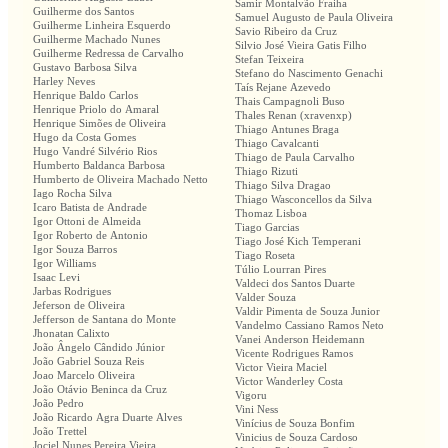
Samir Montalvão Fraiha
Guilherme dos Santos
Samuel Augusto de Paula Oliveira
Guilherme Linheira Esquerdo
Savio Ribeiro da Cruz
Guilherme Machado Nunes
Silvio José Vieira Gatis Filho
Guilherme Redressa de Carvalho
Stefan Teixeira
Gustavo Barbosa Silva
Stefano do Nascimento Genachi
Harley Neves
Taís Rejane Azevedo
Henrique Baldo Carlos
Thais Campagnoli Buso
Henrique Priolo do Amaral
Thales Renan (xravenxp)
Henrique Simões de Oliveira
Thiago Antunes Braga
Hugo da Costa Gomes
Thiago Cavalcanti
Hugo Vandré Silvério Rios
Thiago de Paula Carvalho
Humberto Baldanca Barbosa
Thiago Rizuti
Humberto de Oliveira Machado Netto
Thiago Silva Dragao
Iago Rocha Silva
Thiago Wasconcellos da Silva
Icaro Batista de Andrade
Thomaz Lisboa
Igor Ottoni de Almeida
Tiago Garcias
Igor Roberto de Antonio
Tiago José Kich Temperani
Igor Souza Barros
Tiago Roseta
Igor Williams
Túlio Lourran Pires
Isaac Levi
Valdeci dos Santos Duarte
Jarbas Rodrigues
Valder Souza
Jeferson de Oliveira
Valdir Pimenta de Souza Junior
Jefferson de Santana do Monte
Vandelmo Cassiano Ramos Neto
Jhonatan Calixto
Vanei Anderson Heidemann
João Ângelo Cândido Júnior
Vicente Rodrigues Ramos
João Gabriel Souza Reis
Victor Vieira Maciel
Joao Marcelo Oliveira
Victor Wanderley Costa
João Otávio Beninca da Cruz
Vigoru
João Pedro
Vini Ness
João Ricardo Agra Duarte Alves
Vinícius de Souza Bonfim
João Trettel
Vinicius de Souza Cardoso
Jociel Nunes Pereira Vieira