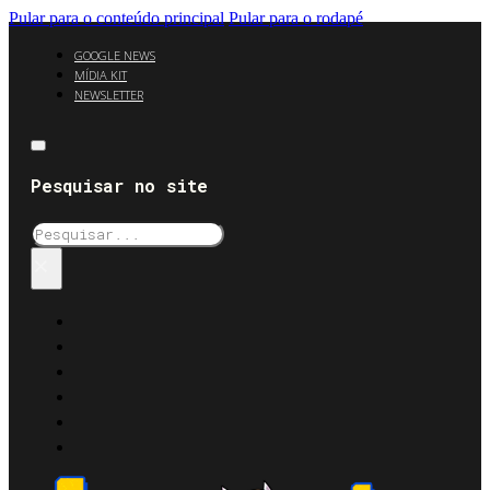
Pular para o conteúdo principal
Pular para o rodapé
GOOGLE NEWS
MÍDIA KIT
NEWSLETTER
Pesquisar no site
Pesquisar
×