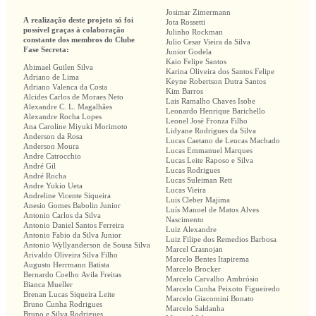
Josimar Zimermann
A realização deste projeto só foi
Jota Rossetti
possível graças à colaboração
Julinho Rockman
constante dos membros do Clube
Julio Cesar Vieira da Silva
Fase Secreta:
Junior Godela
Kaio Felipe Santos
Abimael Guilen Silva
Karina Oliveira dos Santos Felipe
Adriano de Lima
Keyne Robertson Dutra Santos
Adriano Valenca da Costa
Kim Barros
Alcides Carlos de Moraes Neto
Lais Ramalho Chaves Isobe
Alexandre C. L. Magalhães
Leonardo Henrique Barichello
Alexandre Rocha Lopes
Leonel José Fronza Filho
Ana Caroline Miyuki Morimoto
Lidyane Rodrigues da Silva
Anderson da Rosa
Lucas Caetano de Leucas Machado
Anderson Moura
Lucas Emmanuel Marques
Andre Catrocchio
Lucas Leite Raposo e Silva
André Gil
Lucas Rodrigues
André Rocha
Lucas Suleiman Rett
Andre Yukio Ueta
Lucas Vieira
Andreline Vicente Siqueira
Luis Cleber Majima
Anesio Gomes Babolin Junior
Luís Manoel de Matos Alves
Antonio Carlos da Silva
Nascimento
Antonio Daniel Santos Ferreira
Luiz Alexandre
Antonio Fabio da Silva Junior
Luiz Filipe dos Remedios Barbosa
Antonio Wyllyanderson de Sousa Silva
Marcel Crasnojan
Arivaldo Oliveira Silva Filho
Marcelo Bentes Itapirema
Augusto Herrmann Batista
Marcelo Brocker
Bernardo Coelho Avila Freitas
Marcelo Carvalho Ambrósio
Bianca Mueller
Marcelo Cunha Peixoto Figueiredo
Brenan Lucas Siqueira Leite
Marcelo Giacomini Bonato
Bruno Cunha Rodrigues
Marcelo Saldanha
Bruno e Silva Rodrigues