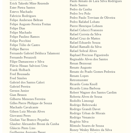
Paulo Renato de Lara Silva Rodrigues
Erick Takeshi Mine Rezende
Paulo Santos
Ester Pietra Santos
Pedro da Cunha
Estevo Machado
Pedro Ivo Polo
Fabricio Rodrigues
Pedro Paulo Trevisan de Oliveira
Felipe Anderson Beltran
Pedro Rafahel Lobato
Felipe Augusto Pereira Freitas
Pierre Henrique Lehnen
Felipe Dias
Rafael Colucci Fransozo
Felipe Machado
Rafael Correia da Silva
Felipe Paulino Ramos
Rafael Cruz de Mattos
Felipe Pocchini
Rafael Eduardo Souza
Felipe Túlio de Castro
Rafael Ramalli da Silva
Fellipe Barros
Rafael Sobral Alves
Fernando Gabriel Delduca Talamoni
Raphael Precioso Figueiredo
Fernando Perazzoli
Reginaldo Alves dos Santos
Filipe Damasceno e Silva
Renan Beznosai
Flávio Hissao Salvioni Ueta
Renato Augusto
Frank Holbach
Renato do Prado Gomes Pedreira
Fred Boussada
Renato Lopes
Fred Simões
Retromunster
Gabriel dos Santos Calori
Ricardo Costa Knoll
Gabriel Pereira
Ricardo Lima Barbosa
Gerson Junior
Robert Wagner dos Santos Cardim
Gian Besson
Roberta Alves de Sousa
Gilberto Menezes Ferreira
Rodolfo Limongi
Gilles Pierre Philippe de Souza
Rodrigo Bobrowski
Machado Cavalcante
Rodrigo Grandi Davet
Gilson Luiz Morais Alves
Rodrigo Urban de Morais
Giovanni Peres
Rodrigo Venancio
Giulian Vaz Branco Peçanha
Rogério Silva
Glauber Alexandre Brossi da Cunha
Rômulo Soares de Souza
Gláucio Pinto Lins
Roney Wesley Ribeiro da Silva
Guilherme Augusto Bauer