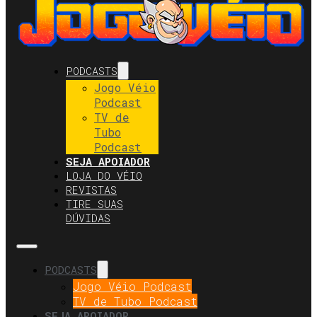
PODCASTS
Jogo Véio
Podcast
TV de
Tubo
Podcast
SEJA APOIADOR
LOJA DO VÉIO
REVISTAS
TIRE SUAS
DÚVIDAS
PODCASTS
Jogo Véio Podcast
TV de Tubo Podcast
SEJA APOIADOR