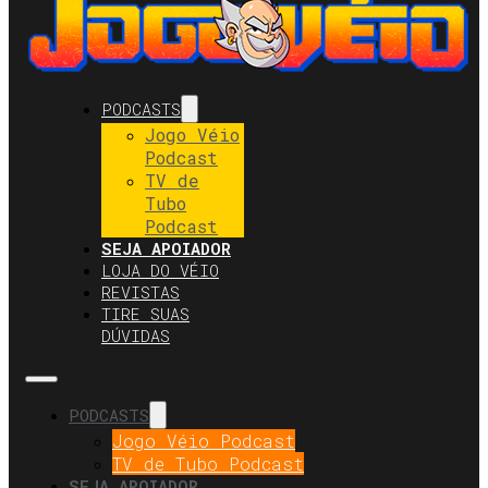
PODCASTS
Jogo Véio
Podcast
TV de
Tubo
Podcast
SEJA APOIADOR
LOJA DO VÉIO
REVISTAS
TIRE SUAS
DÚVIDAS
PODCASTS
Jogo Véio Podcast
TV de Tubo Podcast
SEJA APOIADOR