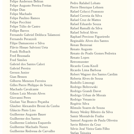
Felipe Anderson Beltran
Pedro Rafahel Lobato
Felipe Augusto Pereira Freitas
Pierre Henrique Lehnen
Felipe Dias
Rafael Colucci Fransozo
Felipe Machado
Rafael Correia da Silva
Felipe Paulino Ramos
Rafael Cruz de Mattos
Felipe Pocchini
Rafael Eduardo Souza
Felipe Túlio de Castro
Rafael Ramalli da Silva
Fellipe Barros
Rafael Sobral Alves
Fernando Gabriel Delduca Talamoni
Raphael Precioso Figueiredo
Fernando Perazzoli
Reginaldo Alves dos Santos
Filipe Damasceno e Silva
Renan Beznosai
Flávio Hissao Salvioni Ueta
Renato Augusto
Frank Holbach
Renato do Prado Gomes Pedreira
Fred Boussada
Renato Lopes
Fred Simões
Retromunster
Gabriel dos Santos Calori
Ricardo Costa Knoll
Gabriel Pereira
Ricardo Lima Barbosa
Gerson Junior
Robert Wagner dos Santos Cardim
Gian Besson
Roberta Alves de Sousa
Gilberto Menezes Ferreira
Rodolfo Limongi
Gilles Pierre Philippe de Souza
Rodrigo Bobrowski
Machado Cavalcante
Rodrigo Grandi Davet
Gilson Luiz Morais Alves
Rodrigo Urban de Morais
Giovanni Peres
Rodrigo Venancio
Giulian Vaz Branco Peçanha
Rogério Silva
Glauber Alexandre Brossi da Cunha
Rômulo Soares de Souza
Gláucio Pinto Lins
Roney Wesley Ribeiro da Silva
Guilherme Augusto Bauer
Samir Montalvão Fraiha
Guilherme dos Santos
Samuel Augusto de Paula Oliveira
Guilherme Linheira Esquerdo
Savio Ribeiro da Cruz
Guilherme Machado Nunes
Silvio José Vieira Gatis Filho
Guilherme Redressa de Carvalho
Stefan Teixeira