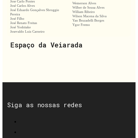
Jose Carlo Pontes
Wemerson Alves
José Carlos Alves
Wilber de Sousa Alves
José Eduardo Gonçalves Sbroggio
William Ribeiro
Pereira
Wilson Macena da Silva
José Filho
Yan Bruzadelli Borges
José Renato Freitas
Ygor Fremo
José Yoshitake
Josevaldo Luiz Carneiro
Espaço da Veiarada
Siga as nossas redes