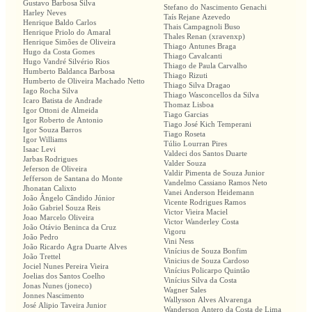
Gustavo Barbosa Silva
Stefano do Nascimento Genachi
Harley Neves
Taís Rejane Azevedo
Henrique Baldo Carlos
Thais Campagnoli Buso
Henrique Priolo do Amaral
Thales Renan (xravenxp)
Henrique Simões de Oliveira
Thiago Antunes Braga
Hugo da Costa Gomes
Thiago Cavalcanti
Hugo Vandré Silvério Rios
Thiago de Paula Carvalho
Humberto Baldanca Barbosa
Thiago Rizuti
Humberto de Oliveira Machado Netto
Thiago Silva Dragao
Iago Rocha Silva
Thiago Wasconcellos da Silva
Icaro Batista de Andrade
Thomaz Lisboa
Igor Ottoni de Almeida
Tiago Garcias
Igor Roberto de Antonio
Tiago José Kich Temperani
Igor Souza Barros
Tiago Roseta
Igor Williams
Túlio Lourran Pires
Isaac Levi
Valdeci dos Santos Duarte
Jarbas Rodrigues
Valder Souza
Jeferson de Oliveira
Valdir Pimenta de Souza Junior
Jefferson de Santana do Monte
Vandelmo Cassiano Ramos Neto
Jhonatan Calixto
Vanei Anderson Heidemann
João Ângelo Cândido Júnior
Vicente Rodrigues Ramos
João Gabriel Souza Reis
Victor Vieira Maciel
Joao Marcelo Oliveira
Victor Wanderley Costa
João Otávio Beninca da Cruz
Vigoru
João Pedro
Vini Ness
João Ricardo Agra Duarte Alves
Vinícius de Souza Bonfim
João Trettel
Vinicius de Souza Cardoso
Jociel Nunes Pereira Vieira
Vinícius Policarpo Quintão
Joelias dos Santos Coelho
Vinícius Silva da Costa
Jonas Nunes (joneco)
Wagner Sales
Jonnes Nascimento
Wallysson Alves Alvarenga
José Alipio Taveira Junior
Wanderson Antero da Costa de Lima