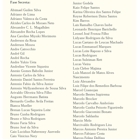
Fase Secreta:
Junior Godela
Kaio Felipe Santos
Abimael Guilen Silva
Karina Oliveira dos Santos Felipe
Adriano de Lima
Keyne Robertson Dutra Santos
Adriano Valenca da Costa
Kim Barros
Alcides Carlos de Moraes Neto
Lais Ramalho Chaves Isobe
Alexandre C. L. Magalhães
Leonardo Henrique Barichello
Alexandre Rocha Lopes
Leonel José Fronza Filho
Ana Caroline Miyuki Morimoto
Lidyane Rodrigues da Silva
Anderson da Rosa
Lucas Caetano de Leucas Machado
Anderson Moura
Lucas Emmanuel Marques
Andre Catrocchio
Lucas Leite Raposo e Silva
André Gil
Lucas Rodrigues
André Rocha
Lucas Suleiman Rett
Andre Yukio Ueta
Lucas Vieira
Andreline Vicente Siqueira
Luis Cleber Majima
Anesio Gomes Babolin Junior
Luís Manoel de Matos Alves
Antonio Carlos da Silva
Nascimento
Antonio Daniel Santos Ferreira
Luiz Alexandre
Antonio Fabio da Silva Junior
Luiz Filipe dos Remedios Barbosa
Antonio Wyllyanderson de Sousa Silva
Marcel Crasnojan
Arivaldo Oliveira Silva Filho
Marcelo Bentes Itapirema
Augusto Herrmann Batista
Marcelo Brocker
Bernardo Coelho Avila Freitas
Marcelo Carvalho Ambrósio
Bianca Mueller
Marcelo Cunha Peixoto Figueiredo
Brenan Lucas Siqueira Leite
Marcelo Giacomini Bonato
Bruno Cunha Rodrigues
Marcelo Saldanha
Bruno e Silva Rodrigues
Marcio Melo
Bruno Faria Silva
Marcivaldo Rodrigues Lira
Bruno José da Silva
Marcos Antonio Pereira Junior
Caio Lucidius Naberezny Azevedo
Marcos Fabiano Costa
Caio Vinicius Nery
Marcos Felipe Delfino