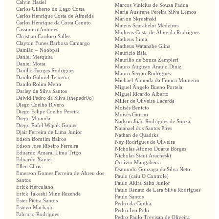
Calvin Hasiel
Marcos Vinicius de Souza Padua
Carlos Gilberto do Lago Costa
Maria Ausirene Pereira Silva Lemos
Carlos Henrique Costa de Almeida
Marlon Skrusinski
Carlos Henrique da Costa Canuto
Mateus Scarabelot Medeiros
Cassimiro Antunes
Matheus Costa de Almeida Rodrigues
Christian Cardoso Salles
Matheus Lima
Clayton Funes Barbosa Camargo
Matheus Watanabe Glins
Damião – Noobpai
Mauricio Baia
Daniel Mesquita
Maurilio de Souza Zampieri
Daniel Motta
Mauro Augusto Araujo Diniz
Danillo Borges Rodrigues
Mauro Sergio Rodrigues
Danilo Gabriel Teixeira
Michael Almeida da Franca Monteiro
Danilo Rolim Meira
Miguel Ângelo Bueno Portela
Darley da Silva Santos
Miguel Ricardo Alberto
Deivid Pedro da Silva (thepedr0o)
Miller de Oliveira Lacerda
Diego Coelho Rivero
Moisés Benicio
Diego Felipe Coelho Pereira
Moisés Giorno
Diego Miranda
Nadson João Rodrigues de Souza
Diego Rafel Wojcik Gomes
Natanael dos Santos Pires
Djair Ferreira de Lima Junior
Nathan de Quadrks
Edson Bomfim Bairos
Ney Rodrigues de Oliveira
Edson Jose Ribeiro Ferreira
Nicholas Afonso Duarte Borges
Eduardo Amaral Lima Trigo
Nicholas Staut Aracheski
Eduardo Xavier
Octávio Mangabeira
Ellen Chris
Osmundo Gonzaga da Silva Neto
Emerson Gomes Ferreira de Abreu dos
Paulo (caiu O Controle)
Santos
Paulo Akira Saito Junior
Erick Herculano
Paulo Renato de Lara Silva Rodrigues
Erick Takeshi Mine Rezende
Paulo Santos
Ester Pietra Santos
Pedro da Cunha
Estevo Machado
Pedro Ivo Polo
Fabricio Rodrigues
Pedro Paulo Trevisan de Oliveira