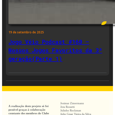
19 de setembro de 2025
Jogo Véio Podcast #160 –
Nossos Jogos Favoritos da 3ª
geração(Parte 1)
Josimar Zimermann
A realização deste projeto só foi
Jota Rossetti
possível graças à colaboração
Julinho Rockman
constante dos membros do Clube
Julio Cesar Vieira da Silva