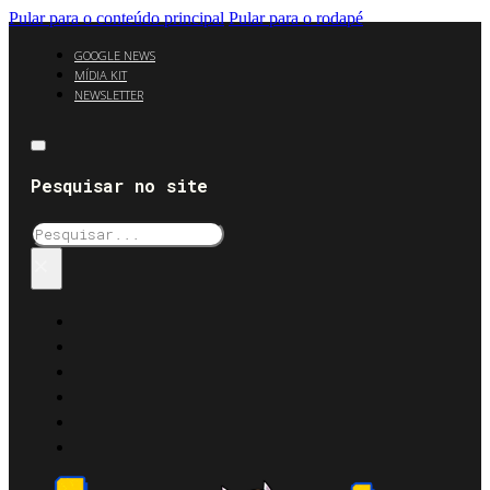
Pular para o conteúdo principal
Pular para o rodapé
GOOGLE NEWS
MÍDIA KIT
NEWSLETTER
Pesquisar no site
Pesquisar
×