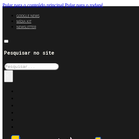
Pular para o conteúdo principal
Pular para o rodapé
GOOGLE NEWS
MÍDIA KIT
NEWSLETTER
Pesquisar no site
Pesquisar
×