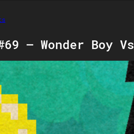
ts
#69 – Wonder Boy V