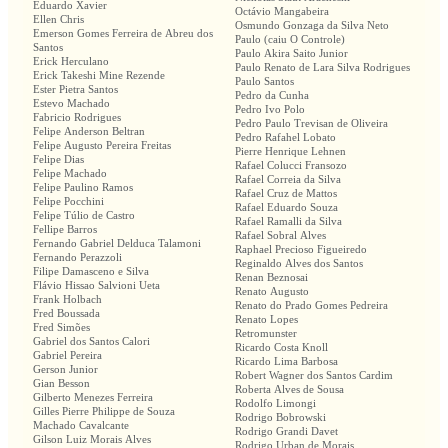
Eduardo Xavier
Octávio Mangabeira
Ellen Chris
Osmundo Gonzaga da Silva Neto
Emerson Gomes Ferreira de Abreu dos
Paulo (caiu O Controle)
Santos
Paulo Akira Saito Junior
Erick Herculano
Paulo Renato de Lara Silva Rodrigues
Erick Takeshi Mine Rezende
Paulo Santos
Ester Pietra Santos
Pedro da Cunha
Estevo Machado
Pedro Ivo Polo
Fabricio Rodrigues
Pedro Paulo Trevisan de Oliveira
Felipe Anderson Beltran
Pedro Rafahel Lobato
Felipe Augusto Pereira Freitas
Pierre Henrique Lehnen
Felipe Dias
Rafael Colucci Fransozo
Felipe Machado
Rafael Correia da Silva
Felipe Paulino Ramos
Rafael Cruz de Mattos
Felipe Pocchini
Rafael Eduardo Souza
Felipe Túlio de Castro
Rafael Ramalli da Silva
Fellipe Barros
Rafael Sobral Alves
Fernando Gabriel Delduca Talamoni
Raphael Precioso Figueiredo
Fernando Perazzoli
Reginaldo Alves dos Santos
Filipe Damasceno e Silva
Renan Beznosai
Flávio Hissao Salvioni Ueta
Renato Augusto
Frank Holbach
Renato do Prado Gomes Pedreira
Fred Boussada
Renato Lopes
Fred Simões
Retromunster
Gabriel dos Santos Calori
Ricardo Costa Knoll
Gabriel Pereira
Ricardo Lima Barbosa
Gerson Junior
Robert Wagner dos Santos Cardim
Gian Besson
Roberta Alves de Sousa
Gilberto Menezes Ferreira
Rodolfo Limongi
Gilles Pierre Philippe de Souza
Rodrigo Bobrowski
Machado Cavalcante
Rodrigo Grandi Davet
Gilson Luiz Morais Alves
Rodrigo Urban de Morais