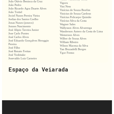
João Otávio Beninca da Cruz
Vigoru
João Pedro
Vini Ness
João Ricardo Agra Duarte Alves
Vinícius de Souza Bonfim
João Trettel
Vinicius de Souza Cardoso
Jociel Nunes Pereira Vieira
Vinícius Policarpo Quintão
Joelias dos Santos Coelho
Vinícius Silva da Costa
Jonas Nunes (joneco)
Wagner Sales
Jonnes Nascimento
Wallysson Alves Alvarenga
José Alipio Taveira Junior
Wanderson Antero da Costa de Lima
Jose Carlo Pontes
Wemerson Alves
José Carlos Alves
Wilber de Sousa Alves
José Eduardo Gonçalves Sbroggio
William Ribeiro
Pereira
Wilson Macena da Silva
José Filho
Yan Bruzadelli Borges
José Renato Freitas
Ygor Fremo
José Yoshitake
Josevaldo Luiz Carneiro
Espaço da Veiarada