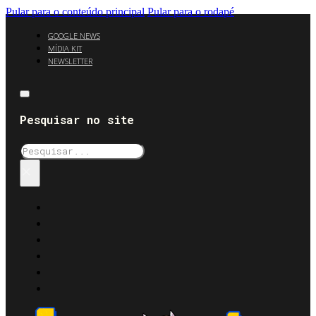
Pular para o conteúdo principal
Pular para o rodapé
GOOGLE NEWS
MÍDIA KIT
NEWSLETTER
Pesquisar no site
Pesquisar
×