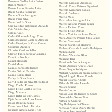
Bernardo Coelho Avila Freitas
Marcelo Carvalho Ambrósio
Bianca Mueller
Marcelo Cunha Peixoto Figueiredo
Brenan Lucas Siqueira Leite
Marcelo Giacomini Bonato
Bruno Cunha Rodrigues
Marcelo Saldanha
Bruno e Silva Rodrigues
Marcio Melo
Bruno Faria Silva
Marcivaldo Rodrigues Lira
Bruno José da Silva
Marcos Antonio Pereira Junior
Caio Lucidius Naberezny Azevedo
Marcos Fabiano Costa
Caio Vinicius Nery
Marcos Felipe Delfino
Calvin Hasiel
Marcos Vinicius de Souza Padua
Carlos Gilberto do Lago Costa
Maria Ausirene Pereira Silva Lemos
Carlos Henrique Costa de Almeida
Marlon Skrusinski
Carlos Henrique da Costa Canuto
Mateus Scarabelot Medeiros
Cassimiro Antunes
Matheus Costa de Almeida Rodrigues
Christian Cardoso Salles
Matheus Lima
Clayton Funes Barbosa Camargo
Matheus Watanabe Glins
Damião – Noobpai
Mauricio Baia
Daniel Mesquita
Maurilio de Souza Zampieri
Daniel Motta
Mauro Augusto Araujo Diniz
Danillo Borges Rodrigues
Mauro Sergio Rodrigues
Danilo Gabriel Teixeira
Michael Almeida da Franca Monteiro
Danilo Rolim Meira
Miguel Ângelo Bueno Portela
Darley da Silva Santos
Miguel Ricardo Alberto
Deivid Pedro da Silva (thepedr0o)
Miller de Oliveira Lacerda
Diego Coelho Rivero
Moisés Benicio
Diego Felipe Coelho Pereira
Moisés Giorno
Diego Miranda
Nadson João Rodrigues de Souza
Diego Rafel Wojcik Gomes
Natanael dos Santos Pires
Djair Ferreira de Lima Junior
Nathan de Quadrks
Edson Bomfim Bairos
Ney Rodrigues de Oliveira
Edson Jose Ribeiro Ferreira
Nicholas Afonso Duarte Borges
Eduardo Amaral Lima Trigo
Nicholas Staut Aracheski