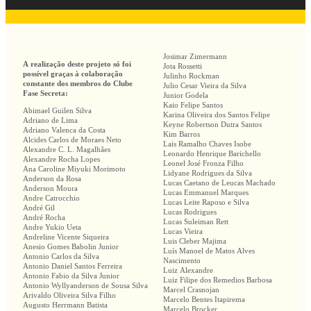
Josimar Zimermann
A realização deste projeto só foi
Jota Rossetti
possível graças à colaboração
Julinho Rockman
constante dos membros do Clube
Julio Cesar Vieira da Silva
Fase Secreta:
Junior Godela
Kaio Felipe Santos
Abimael Guilen Silva
Karina Oliveira dos Santos Felipe
Adriano de Lima
Keyne Robertson Dutra Santos
Adriano Valenca da Costa
Kim Barros
Alcides Carlos de Moraes Neto
Lais Ramalho Chaves Isobe
Alexandre C. L. Magalhães
Leonardo Henrique Barichello
Alexandre Rocha Lopes
Leonel José Fronza Filho
Ana Caroline Miyuki Morimoto
Lidyane Rodrigues da Silva
Anderson da Rosa
Lucas Caetano de Leucas Machado
Anderson Moura
Lucas Emmanuel Marques
Andre Catrocchio
Lucas Leite Raposo e Silva
André Gil
Lucas Rodrigues
André Rocha
Lucas Suleiman Rett
Andre Yukio Ueta
Lucas Vieira
Andreline Vicente Siqueira
Luis Cleber Majima
Anesio Gomes Babolin Junior
Luís Manoel de Matos Alves
Antonio Carlos da Silva
Nascimento
Antonio Daniel Santos Ferreira
Luiz Alexandre
Antonio Fabio da Silva Junior
Luiz Filipe dos Remedios Barbosa
Antonio Wyllyanderson de Sousa Silva
Marcel Crasnojan
Arivaldo Oliveira Silva Filho
Marcelo Bentes Itapirema
Augusto Herrmann Batista
Marcelo Brocker