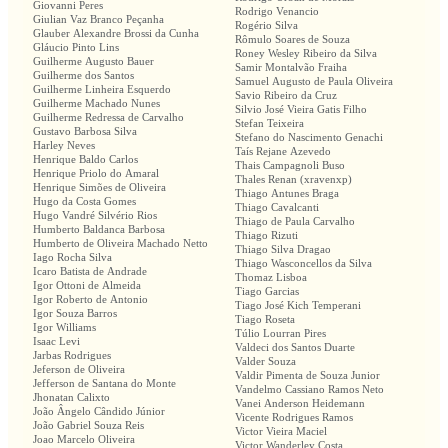
Giovanni Peres
Rodrigo Venancio
Giulian Vaz Branco Peçanha
Rogério Silva
Glauber Alexandre Brossi da Cunha
Rômulo Soares de Souza
Gláucio Pinto Lins
Roney Wesley Ribeiro da Silva
Guilherme Augusto Bauer
Samir Montalvão Fraiha
Guilherme dos Santos
Samuel Augusto de Paula Oliveira
Guilherme Linheira Esquerdo
Savio Ribeiro da Cruz
Guilherme Machado Nunes
Silvio José Vieira Gatis Filho
Guilherme Redressa de Carvalho
Stefan Teixeira
Gustavo Barbosa Silva
Stefano do Nascimento Genachi
Harley Neves
Taís Rejane Azevedo
Henrique Baldo Carlos
Thais Campagnoli Buso
Henrique Priolo do Amaral
Thales Renan (xravenxp)
Henrique Simões de Oliveira
Thiago Antunes Braga
Hugo da Costa Gomes
Thiago Cavalcanti
Hugo Vandré Silvério Rios
Thiago de Paula Carvalho
Humberto Baldanca Barbosa
Thiago Rizuti
Humberto de Oliveira Machado Netto
Thiago Silva Dragao
Iago Rocha Silva
Thiago Wasconcellos da Silva
Icaro Batista de Andrade
Thomaz Lisboa
Igor Ottoni de Almeida
Tiago Garcias
Igor Roberto de Antonio
Tiago José Kich Temperani
Igor Souza Barros
Tiago Roseta
Igor Williams
Túlio Lourran Pires
Isaac Levi
Valdeci dos Santos Duarte
Jarbas Rodrigues
Valder Souza
Jeferson de Oliveira
Valdir Pimenta de Souza Junior
Jefferson de Santana do Monte
Vandelmo Cassiano Ramos Neto
Jhonatan Calixto
Vanei Anderson Heidemann
João Ângelo Cândido Júnior
Vicente Rodrigues Ramos
João Gabriel Souza Reis
Victor Vieira Maciel
Joao Marcelo Oliveira
Victor Wanderley Costa