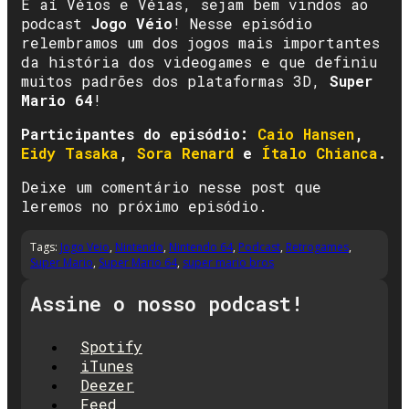
E aí Véios e Véias, sejam bem vindos ao
podcast
Jogo Véio
! Nesse episódio
relembramos um dos jogos mais importantes
da história dos videogames e que definiu
muitos padrões dos plataformas 3D,
Super
Mario 64
!
Participantes do episódio:
Caio Hansen
,
Eidy Tasaka
,
Sora Renard
e
Ítalo Chianca
.
Deixe um comentário nesse post que
leremos no próximo episódio.
Tags:
Jogo Veio
,
Nintendo
,
Nintendo 64
,
Podcast
,
Retrogames
,
Super Mario
,
Super Mario 64
,
super mario bros
Assine o nosso podcast!
Spotify
iTunes
Deezer
Feed