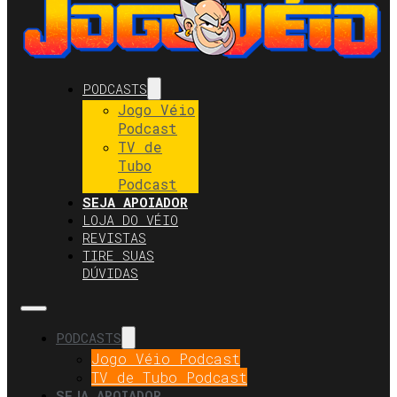
PODCASTS
Jogo Véio
Podcast
TV de
Tubo
Podcast
SEJA APOIADOR
LOJA DO VÉIO
REVISTAS
TIRE SUAS
DÚVIDAS
PODCASTS
Jogo Véio Podcast
TV de Tubo Podcast
SEJA APOIADOR