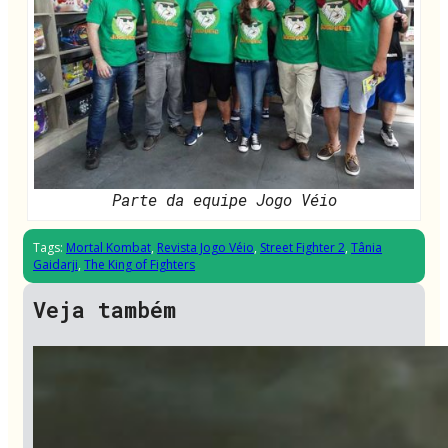
Parte da equipe Jogo Véio
Tags:
Mortal Kombat
,
Revista Jogo Véio
,
Street Fighter 2
,
Tânia
Gaidarji
,
The King of Fighters
Veja também