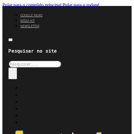
Pular para o conteúdo principal
Pular para o rodapé
GOOGLE NEWS
MÍDIA KIT
NEWSLETTER
Pesquisar no site
Pesquisar
×