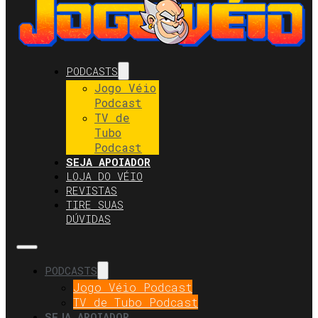
PODCASTS
Jogo Véio
Podcast
TV de
Tubo
Podcast
SEJA APOIADOR
LOJA DO VÉIO
REVISTAS
TIRE SUAS
DÚVIDAS
PODCASTS
Jogo Véio Podcast
TV de Tubo Podcast
SEJA APOIADOR