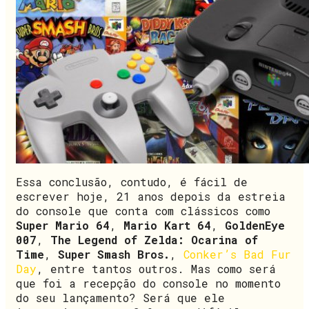
Essa conclusão, contudo, é fácil de
escrever hoje, 21 anos depois da estreia
do console que conta com clássicos como
Super Mario 64
,
Mario Kart 64
,
GoldenEye
007
,
The Legend of Zelda: Ocarina of
Time
,
Super Smash Bros.
,
Conker’s Bad Fur
Day
, entre tantos outros. Mas como será
que foi a recepção do console no momento
do seu lançamento? Será que ele