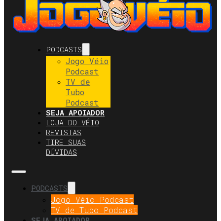
PODCASTS
Jogo Véio
Podcast
TV de
Tubo
Podcast
SEJA APOIADOR
LOJA DO VÉIO
REVISTAS
TIRE SUAS
DÚVIDAS
PODCASTS
Jogo Véio Podcast
TV de Tubo Podcast
SEJA APOIADOR