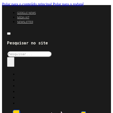
Pular para o conteúdo principal
Pular para o rodapé
GOOGLE NEWS
MÍDIA KIT
NEWSLETTER
Pesquisar no site
Pesquisar
×