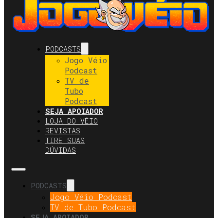
PODCASTS
Jogo Véio
Podcast
TV de
Tubo
Podcast
SEJA APOIADOR
LOJA DO VÉIO
REVISTAS
TIRE SUAS
DÚVIDAS
PODCASTS
Jogo Véio Podcast
TV de Tubo Podcast
SEJA APOIADOR