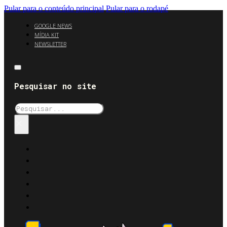
Pular para o conteúdo principal
Pular para o rodapé
GOOGLE NEWS
MÍDIA KIT
NEWSLETTER
Pesquisar no site
Pesquisar
×