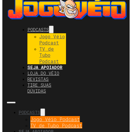
PODCASTS
Jogo Véio
Podcast
TV de
Tubo
Podcast
SEJA APOIADOR
LOJA DO VÉIO
REVISTAS
TIRE SUAS
DÚVIDAS
PODCASTS
Jogo Véio Podcast
TV de Tubo Podcast
SEJA APOIADOR