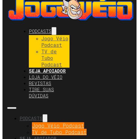
PODCASTS
Jogo Véio
Podcast
TV de
Tubo
Podcast
SEJA APOIADOR
LOJA DO VÉIO
REVISTAS
TIRE SUAS
DÚVIDAS
PODCASTS
Jogo Véio Podcast
TV de Tubo Podcast
SEJA APOIADOR