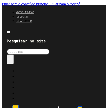
Pular para o conteúdo principal
Pular para o rodapé
GOOGLE NEWS
MÍDIA KIT
NEWSLETTER
Pesquisar no site
Pesquisar
×