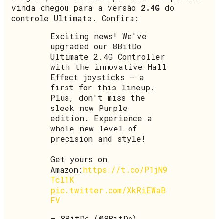
vinda chegou para a versão
2.4G
do
controle Ultimate. Confira:
Exciting news! We've
upgraded our 8BitDo
Ultimate 2.4G Controller
with the innovative Hall
Effect joysticks – a
first for this lineup.
Plus, don't miss the
sleek new Purple
edition. Experience a
whole new level of
precision and style!
Get yours on
Amazon:
https://t.co/P1jN9
Tcl1K
pic.twitter.com/XkRiEWaB
FV
— 8BitDo (@8BitDo)