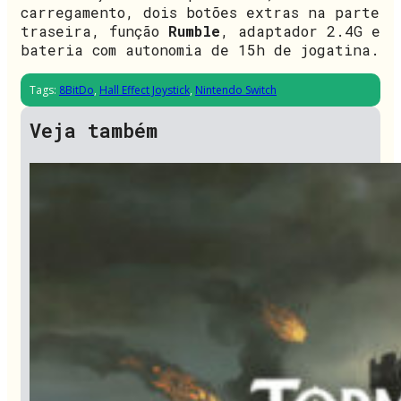
carregamento, dois botões extras na parte
traseira, função
Rumble
, adaptador 2.4G e
bateria com autonomia de 15h de jogatina.
Tags:
8BitDo
,
Hall Effect Joystick
,
Nintendo Switch
Veja também