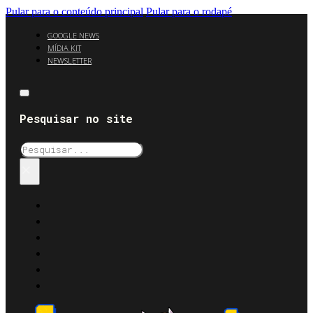
Pular para o conteúdo principal
Pular para o rodapé
GOOGLE NEWS
MÍDIA KIT
NEWSLETTER
Pesquisar no site
Pesquisar
×