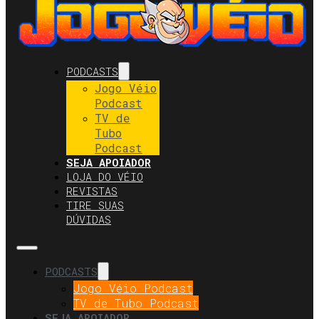
PODCASTS
Jogo Véio
Podcast
TV de
Tubo
Podcast
SEJA APOIADOR
LOJA DO VÉIO
REVISTAS
TIRE SUAS
DÚVIDAS
PODCASTS
Jogo Véio Podcast
TV de Tubo Podcast
SEJA APOIADOR