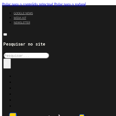
Pular para o conteúdo principal
Pular para o rodapé
GOOGLE NEWS
MÍDIA KIT
NEWSLETTER
Pesquisar no site
Pesquisar
×