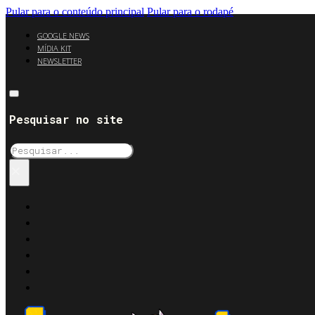
Pular para o conteúdo principal
Pular para o rodapé
GOOGLE NEWS
MÍDIA KIT
NEWSLETTER
Pesquisar no site
Pesquisar
×