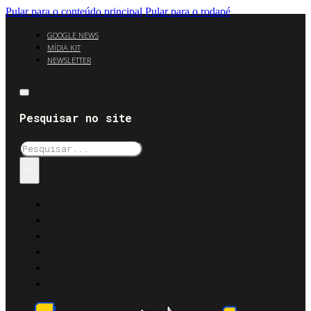
Pular para o conteúdo principal
Pular para o rodapé
GOOGLE NEWS
MÍDIA KIT
NEWSLETTER
Pesquisar no site
Pesquisar
×