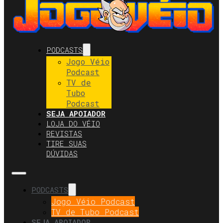
PODCASTS
Jogo Véio
Podcast
TV de
Tubo
Podcast
SEJA APOIADOR
LOJA DO VÉIO
REVISTAS
TIRE SUAS
DÚVIDAS
PODCASTS
Jogo Véio Podcast
TV de Tubo Podcast
SEJA APOIADOR