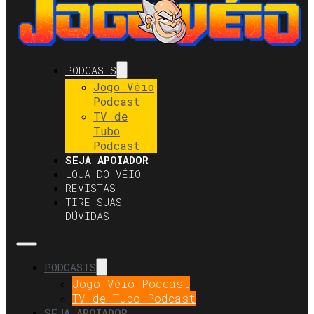
PODCASTS
Jogo Véio
Podcast
TV de
Tubo
Podcast
SEJA APOIADOR
LOJA DO VÉIO
REVISTAS
TIRE SUAS
DÚVIDAS
PODCASTS
Jogo Véio Podcast
TV de Tubo Podcast
SEJA APOIADOR