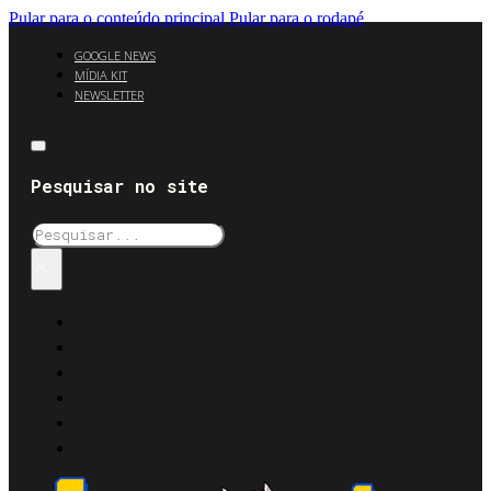
Pular para o conteúdo principal
Pular para o rodapé
GOOGLE NEWS
MÍDIA KIT
NEWSLETTER
Pesquisar no site
Pesquisar
×