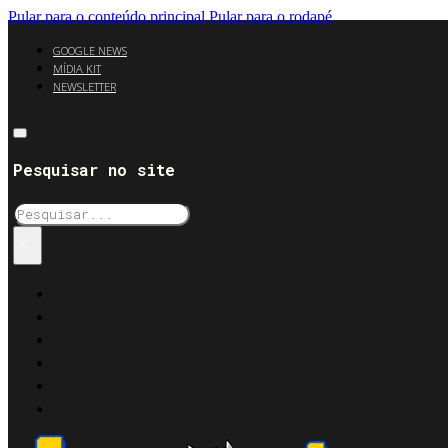
Pular para o conteúdo principal
Pular para o rodapé
GOOGLE NEWS
MÍDIA KIT
NEWSLETTER
Pesquisar no site
Pesquisar
×