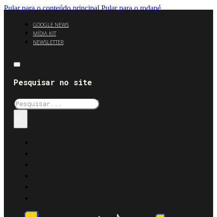
Pular para o conteúdo principal
Pular para o rodapé
GOOGLE NEWS
MÍDIA KIT
NEWSLETTER
Pesquisar no site
Pesquisar
×