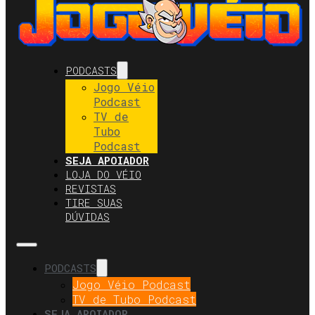
PODCASTS
Jogo Véio
Podcast
TV de
Tubo
Podcast
SEJA APOIADOR
LOJA DO VÉIO
REVISTAS
TIRE SUAS
DÚVIDAS
PODCASTS
Jogo Véio Podcast
TV de Tubo Podcast
SEJA APOIADOR