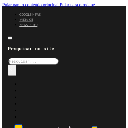
Pular para o conteúdo principal
Pular para o rodapé
GOOGLE NEWS
MÍDIA KIT
NEWSLETTER
Pesquisar no site
Pesquisar
×