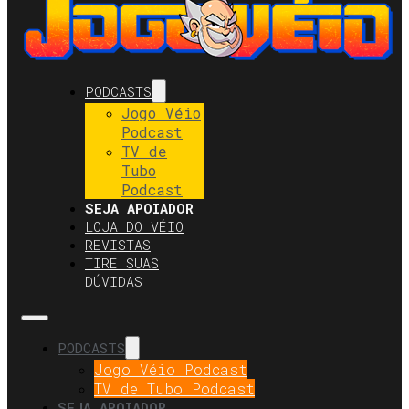
PODCASTS
Jogo Véio
Podcast
TV de
Tubo
Podcast
SEJA APOIADOR
LOJA DO VÉIO
REVISTAS
TIRE SUAS
DÚVIDAS
PODCASTS
Jogo Véio Podcast
TV de Tubo Podcast
SEJA APOIADOR