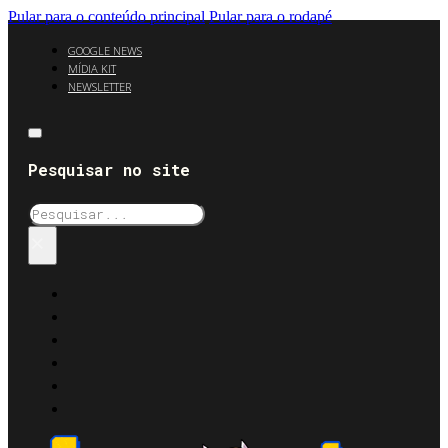
Pular para o conteúdo principal
Pular para o rodapé
GOOGLE NEWS
MÍDIA KIT
NEWSLETTER
Pesquisar no site
Pesquisar
×