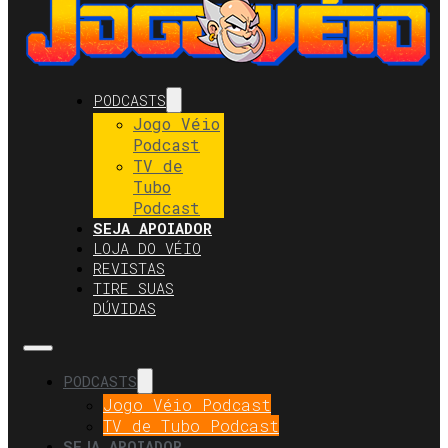
PODCASTS
Jogo Véio
Podcast
TV de
Tubo
Podcast
SEJA APOIADOR
LOJA DO VÉIO
REVISTAS
TIRE SUAS
DÚVIDAS
PODCASTS
Jogo Véio Podcast
TV de Tubo Podcast
SEJA APOIADOR