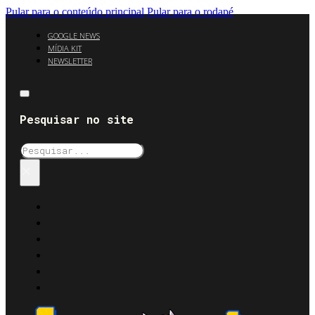
Pular para o conteúdo principal
Pular para o rodapé
GOOGLE NEWS
MÍDIA KIT
NEWSLETTER
Pesquisar no site
Pesquisar
×