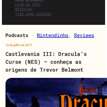
LOJA DO VÉIO
REVISTAS
TIRE SUAS DÚVIDAS
Podcasts
·
Nintendinho
,
Reviews
13 de julho de 2017
Castlevania III: Dracula’s
Curse (NES) – conheça as
origens de Trevor Belmont