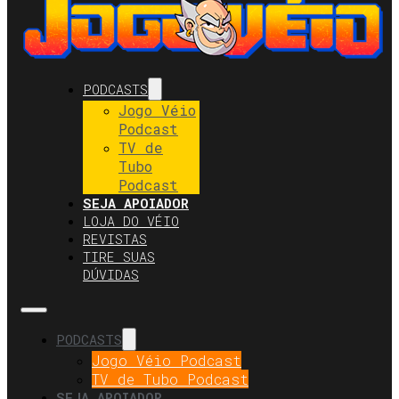
PODCASTS
Jogo Véio
Podcast
TV de
Tubo
Podcast
SEJA APOIADOR
LOJA DO VÉIO
REVISTAS
TIRE SUAS
DÚVIDAS
PODCASTS
Jogo Véio Podcast
TV de Tubo Podcast
SEJA APOIADOR