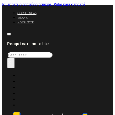
Pular para o conteúdo principal
Pular para o rodapé
GOOGLE NEWS
MÍDIA KIT
NEWSLETTER
Pesquisar no site
Pesquisar
×