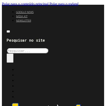
Pular para o conteúdo principal
Pular para o rodapé
GOOGLE NEWS
MÍDIA KIT
NEWSLETTER
Pesquisar no site
Pesquisar
×