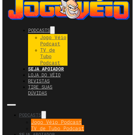
PODCASTS
Jogo Véio
Podcast
TV de
Tubo
Podcast
SEJA APOIADOR
LOJA DO VÉIO
REVISTAS
TIRE SUAS
DÚVIDAS
PODCASTS
Jogo Véio Podcast
TV de Tubo Podcast
SEJA APOIADOR