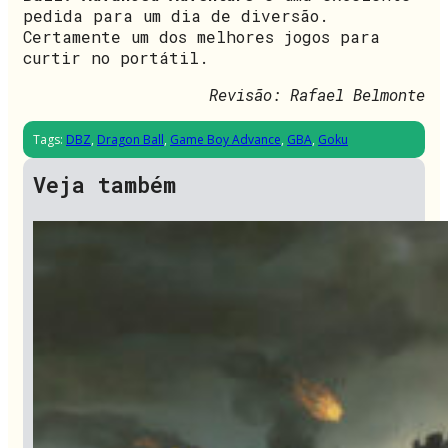
pedida para um dia de diversão.
Certamente um dos melhores jogos para
curtir no portátil.
Revisão: Rafael Belmonte
Tags:
DBZ
,
Dragon Ball
,
Game Boy Advance
,
GBA
,
Goku
Veja também