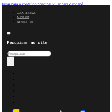
Pular para o conteúdo principal
Pular para o rodapé
GOOGLE NEWS
MÍDIA KIT
NEWSLETTER
Pesquisar no site
Pesquisar
×