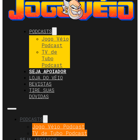
PODCASTS
Jogo Véio
Podcast
TV de
Tubo
Podcast
SEJA APOIADOR
LOJA DO VÉIO
REVISTAS
TIRE SUAS
DÚVIDAS
PODCASTS
Jogo Véio Podcast
TV de Tubo Podcast
SEJA APOIADOR