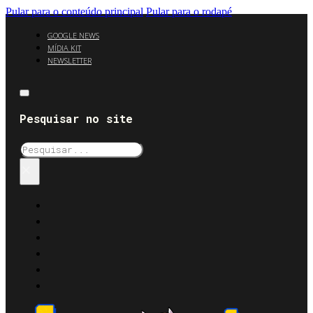
Pular para o conteúdo principal
Pular para o rodapé
GOOGLE NEWS
MÍDIA KIT
NEWSLETTER
Pesquisar no site
Pesquisar
×