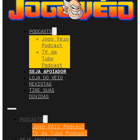
PODCASTS
Jogo Véio
Podcast
TV de
Tubo
Podcast
SEJA APOIADOR
LOJA DO VÉIO
REVISTAS
TIRE SUAS
DÚVIDAS
PODCASTS
Jogo Véio Podcast
TV de Tubo Podcast
SEJA APOIADOR