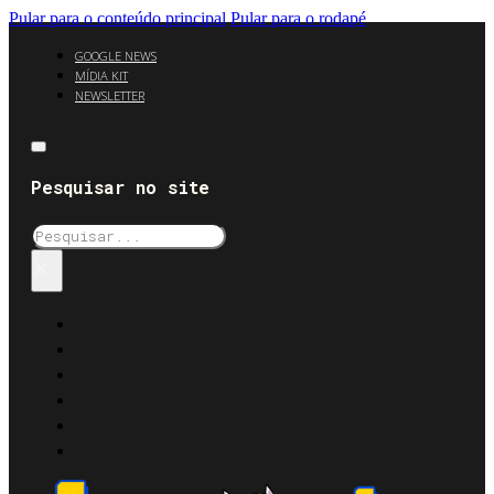
Pular para o conteúdo principal
Pular para o rodapé
GOOGLE NEWS
MÍDIA KIT
NEWSLETTER
Pesquisar no site
Pesquisar
×