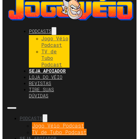
PODCASTS
Jogo Véio
Podcast
TV de
Tubo
Podcast
SEJA APOIADOR
LOJA DO VÉIO
REVISTAS
TIRE SUAS
DÚVIDAS
PODCASTS
Jogo Véio Podcast
TV de Tubo Podcast
SEJA APOIADOR