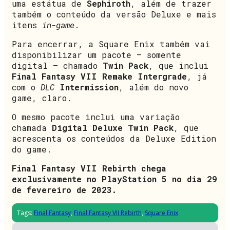
uma estátua de
Sephiroth
, além de trazer
também o conteúdo da versão Deluxe e mais
itens
in-game
.
Para encerrar, a Square Enix também vai
disponibilizar um pacote – somente
digital – chamado
Twin Pack
, que inclui
Final Fantasy VII Remake Intergrade
, já
com o
DLC
Intermission
, além do novo
game, claro.
O mesmo pacote inclui uma variação
chamada
Digital Deluxe Twin Pack
, que
acrescenta os conteúdos da Deluxe Edition
do game.
Final Fantasy VII Rebirth chega
exclusivamente no PlayStation 5 no dia 29
de fevereiro de 2023.
Tags:
Final Fantasy
,
Final Fantasy VII Rebirth
,
Square Enix