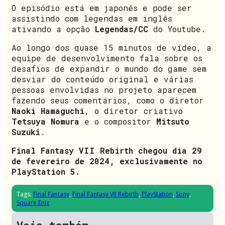
O episódio está em japonês e pode ser
assistindo com legendas em inglês
ativando a opção
Legendas/CC
do Youtube.
Ao longo dos quase 15 minutos de vídeo, a
equipe de desenvolvimento fala sobre os
desafios de expandir o mundo do game sem
desviar do conteúdo original e várias
pessoas envolvidas no projeto aparecem
fazendo seus comentários, como o diretor
Naoki Hamaguchi
, o diretor criativo
Tetsuya Nomura
e o compositor
Mitsuto
Suzuki
.
Final Fantasy VII Rebirth chegou dia 29
de fevereiro de 2024, exclusivamente no
PlayStation 5.
Tags:
Final Fantasy
,
Final Fantasy VII Rebirth
,
PlayStation
,
Sony
,
Square Enix