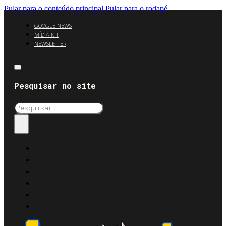
Pular para o conteúdo principal
Pular para o rodapé
GOOGLE NEWS
MÍDIA KIT
NEWSLETTER
Pesquisar no site
Pesquisar
×