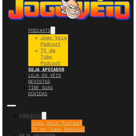
PODCASTS
Jogo Véio
Podcast
TV de
Tubo
Podcast
SEJA APOIADOR
LOJA DO VÉIO
REVISTAS
TIRE SUAS
DÚVIDAS
PODCASTS
Jogo Véio Podcast
TV de Tubo Podcast
SEJA APOIADOR