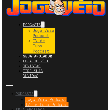
PODCASTS
Jogo Véio
Podcast
TV de
Tubo
Podcast
SEJA APOIADOR
LOJA DO VÉIO
REVISTAS
TIRE SUAS
DÚVIDAS
PODCASTS
Jogo Véio Podcast
TV de Tubo Podcast
SEJA APOIADOR