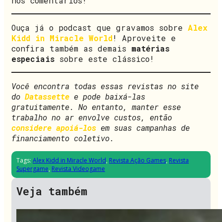
nos comentários!
Ouça já o podcast que gravamos sobre
Alex
Kidd in Miracle World
! Aproveite e
confira também as demais
matérias
especiais
sobre este clássico!
Você encontra todas essas revistas no site
do
Datassette
e pode baixá-las
gratuitamente. No entanto, manter esse
trabalho no ar envolve custos, então
considere apoiá-los
em suas campanhas de
financiamento coletivo.
Tags:
Alex Kidd in Miracle World
,
Revista Ação Games
,
Revista
Supergame
,
Revista Videogame
Veja também