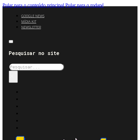
Pular para o conteúdo principal
Pular para o rodapé
GOOGLE NEWS
MÍDIA KIT
NEWSLETTER
Pesquisar no site
Pesquisar
×