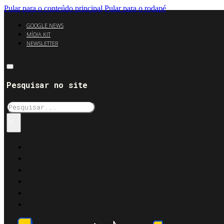
Pular para o conteúdo principal
Pular para o rodapé
GOOGLE NEWS
MÍDIA KIT
NEWSLETTER
Pesquisar no site
Pesquisar
×