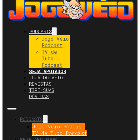
PODCASTS
Jogo Véio
Podcast
TV de
Tubo
Podcast
SEJA APOIADOR
LOJA DO VÉIO
REVISTAS
TIRE SUAS
DÚVIDAS
PODCASTS
Jogo Véio Podcast
TV de Tubo Podcast
SEJA APOIADOR