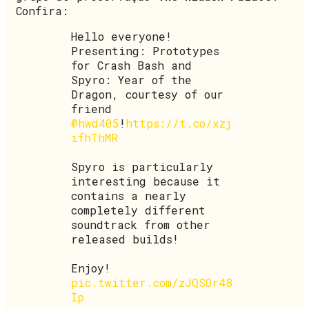
Confira:
Hello everyone!
Presenting: Prototypes
for Crash Bash and
Spyro: Year of the
Dragon, courtesy of our
friend
@hwd405
!
https://t.co/xzj
ifhThMR
Spyro is particularly
interesting because it
contains a nearly
completely different
soundtrack from other
released builds!
Enjoy!
pic.twitter.com/zJQSOr48
Ip