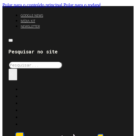
Pular para o conteúdo principal
Pular para o rodapé
GOOGLE NEWS
MÍDIA KIT
NEWSLETTER
Pesquisar no site
Pesquisar
×