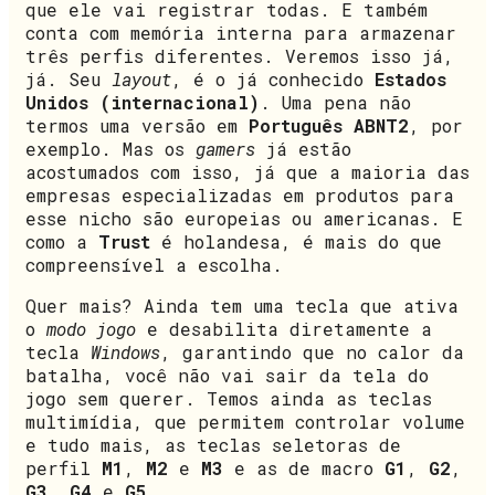
que ele vai registrar todas. E também
conta com memória interna para armazenar
três perfis diferentes. Veremos isso já,
já. Seu
layout
, é o já conhecido
Estados
Unidos (internacional)
. Uma pena não
termos uma versão em
Português ABNT2
, por
exemplo. Mas os
gamers
já estão
acostumados com isso, já que a maioria das
empresas especializadas em produtos para
esse nicho são europeias ou americanas. E
como a
Trust
é holandesa, é mais do que
compreensível a escolha.
Quer mais? Ainda tem uma tecla que ativa
o
modo jogo
e desabilita diretamente a
tecla
Windows
, garantindo que no calor da
batalha, você não vai sair da tela do
jogo sem querer. Temos ainda as teclas
multimídia, que permitem controlar volume
e tudo mais, as teclas seletoras de
perfil
M1
,
M2
e
M3
e as de macro
G1
,
G2
,
G3
,
G4
e
G5
.