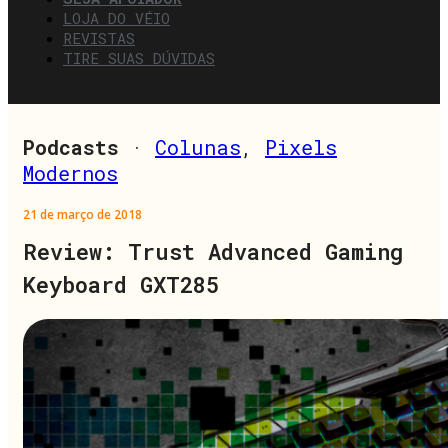
LOJA DO VÉIO
REVISTAS
TIRE SUAS DÚVIDAS
Podcasts
·
Colunas
,
Pixels
Modernos
21 de março de 2018
Review: Trust Advanced Gaming
Keyboard GXT285