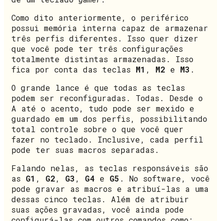
Como dito anteriormente, o periférico
possui memória interna capaz de armazenar
três perfis diferentes. Isso quer dizer
que você pode ter três configurações
totalmente distintas armazenadas. Isso
fica por conta das teclas
M1
,
M2
e
M3
.
O grande lance é que todas as teclas
podem ser reconfiguradas. Todas. Desde o
A até o acento, tudo pode ser mexido e
guardado em um dos perfis, possibilitando
total controle sobre o que você quer
fazer no teclado. Inclusive, cada perfil
pode ter suas macros separadas.
Falando nelas, as teclas responsáveis são
as
G1
,
G2
,
G3
,
G4
e
G5
. No software, você
pode gravar as macros e atribuí-las a uma
dessas cinco teclas. Além de atribuir
suas ações gravadas, você ainda pode
configurá-las com outros comandos como: