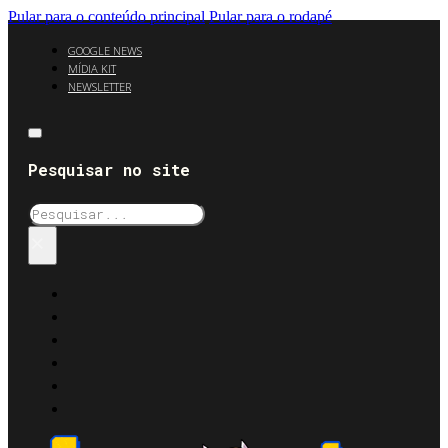
Pular para o conteúdo principal
Pular para o rodapé
GOOGLE NEWS
MÍDIA KIT
NEWSLETTER
Pesquisar no site
Pesquisar
×