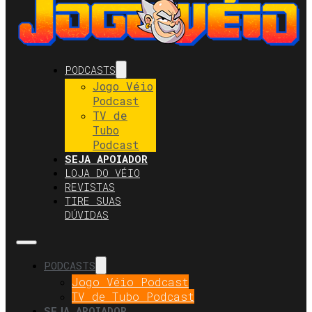
PODCASTS
Jogo Véio
Podcast
TV de
Tubo
Podcast
SEJA APOIADOR
LOJA DO VÉIO
REVISTAS
TIRE SUAS
DÚVIDAS
PODCASTS
Jogo Véio Podcast
TV de Tubo Podcast
SEJA APOIADOR