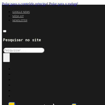
Pular para o conteúdo principal
Pular para o rodapé
GOOGLE NEWS
MÍDIA KIT
NEWSLETTER
Pesquisar no site
Pesquisar
×