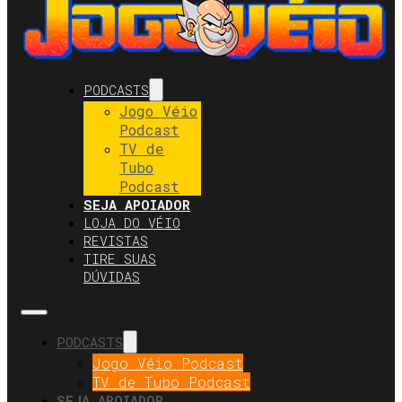
PODCASTS
Jogo Véio
Podcast
TV de
Tubo
Podcast
SEJA APOIADOR
LOJA DO VÉIO
REVISTAS
TIRE SUAS
DÚVIDAS
PODCASTS
Jogo Véio Podcast
TV de Tubo Podcast
SEJA APOIADOR