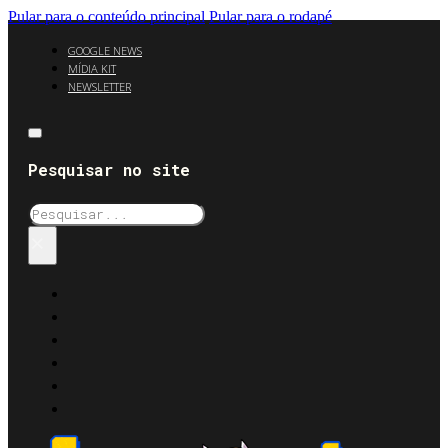
Pular para o conteúdo principal
Pular para o rodapé
GOOGLE NEWS
MÍDIA KIT
NEWSLETTER
Pesquisar no site
Pesquisar
×