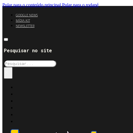
Pular para o conteúdo principal
Pular para o rodapé
GOOGLE NEWS
MÍDIA KIT
NEWSLETTER
Pesquisar no site
Pesquisar
×