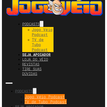
PODCASTS
Jogo Véio
Podcast
TV de
Tubo
Podcast
SEJA APOIADOR
LOJA DO VÉIO
REVISTAS
TIRE SUAS
DÚVIDAS
PODCASTS
Jogo Véio Podcast
TV de Tubo Podcast
SEJA APOIADOR