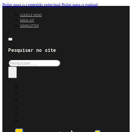
Pular para o conteúdo principal
Pular para o rodapé
GOOGLE NEWS
MÍDIA KIT
NEWSLETTER
Pesquisar no site
Pesquisar
×