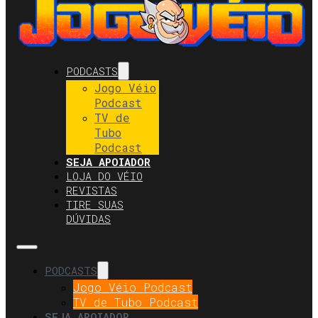
PODCASTS
Jogo Véio
Podcast
TV de
Tubo
Podcast
SEJA APOIADOR
LOJA DO VÉIO
REVISTAS
TIRE SUAS
DÚVIDAS
PODCASTS
Jogo Véio Podcast
TV de Tubo Podcast
SEJA APOIADOR