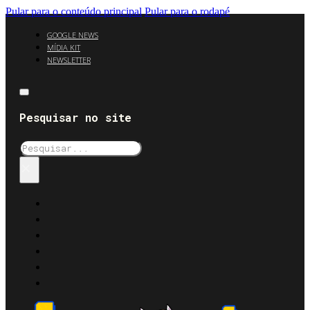
Pular para o conteúdo principal
Pular para o rodapé
GOOGLE NEWS
MÍDIA KIT
NEWSLETTER
Pesquisar no site
Pesquisar
×