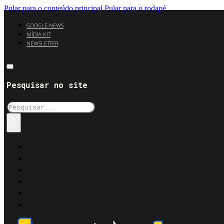
Pular para o conteúdo principal
Pular para o rodapé
GOOGLE NEWS
MÍDIA KIT
NEWSLETTER
Pesquisar no site
Pesquisar
×