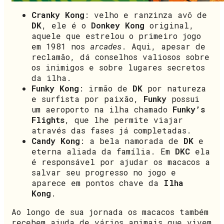
Cranky Kong
: velho e ranzinza avô de
DK
, ele é o
Donkey Kong
original,
aquele que estrelou o primeiro jogo
em 1981 nos
arcades
. Aqui, apesar de
reclamão, dá conselhos valiosos sobre
os inimigos e sobre lugares secretos
da ilha.
Funky Kong
: irmão de
DK
por natureza
e surfista por paixão,
Funky
possui
um aeroporto na ilha chamado
Funky’s
Flights
, que lhe permite viajar
através das fases já completadas.
Candy Kong
: a bela namorada de
DK
e
eterna aliada da família. Em
DKC
ela
é responsável por ajudar os macacos a
salvar seu progresso no jogo e
aparece em pontos chave da
Ilha
Kong
.
Ao longo de sua jornada os macacos também
recebem ajuda de vários animais que vivem