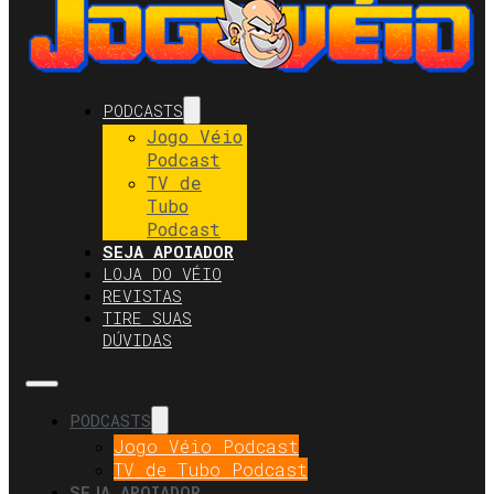
PODCASTS
Jogo Véio
Podcast
TV de
Tubo
Podcast
SEJA APOIADOR
LOJA DO VÉIO
REVISTAS
TIRE SUAS
DÚVIDAS
PODCASTS
Jogo Véio Podcast
TV de Tubo Podcast
SEJA APOIADOR