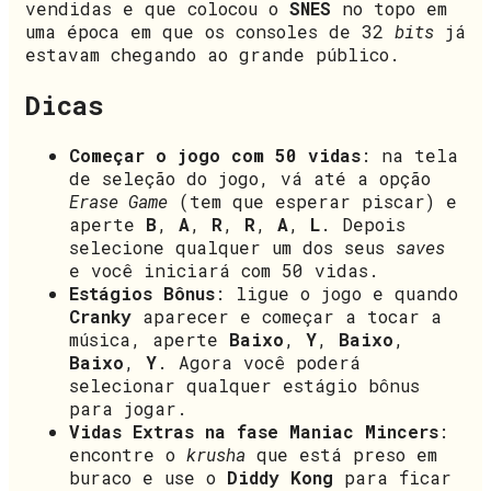
vendidas e que colocou o
SNES
no topo em
uma época em que os consoles de 32
bits
já
estavam chegando ao grande público.
Dicas
Começar o jogo com 50 vidas
: na tela
de seleção do jogo, vá até a opção
Erase Game
(tem que esperar piscar) e
aperte
B
,
A
,
R
,
R
,
A
,
L
. Depois
selecione qualquer um dos seus
saves
e você iniciará com 50 vidas.
Estágios Bônus
: ligue o jogo e quando
Cranky
aparecer e começar a tocar a
música, aperte
Baixo
,
Y
,
Baixo
,
Baixo
,
Y
. Agora você poderá
selecionar qualquer estágio bônus
para jogar.
Vidas Extras na fase Maniac Mincers
:
encontre o
krusha
que está preso em
buraco e use o
Diddy Kong
para ficar