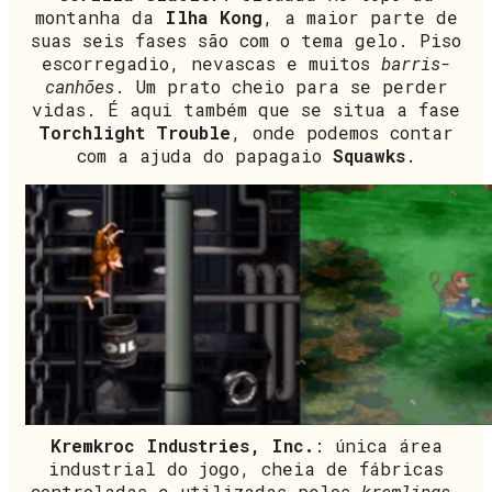
montanha da
Ilha Kong
, a maior parte de
suas seis fases são com o tema gelo. Piso
escorregadio, nevascas e muitos
barris-
canhões
. Um prato cheio para se perder
vidas. É aqui também que se situa a fase
Torchlight Trouble
, onde podemos contar
com a ajuda do papagaio
Squawks
.
Kremkroc Industries, Inc.
: única área
industrial do jogo, cheia de fábricas
controladas e utilizadas pelos
kremlings
.