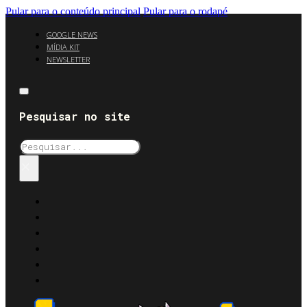
Pular para o conteúdo principal
Pular para o rodapé
GOOGLE NEWS
MÍDIA KIT
NEWSLETTER
Pesquisar no site
Pesquisar
×