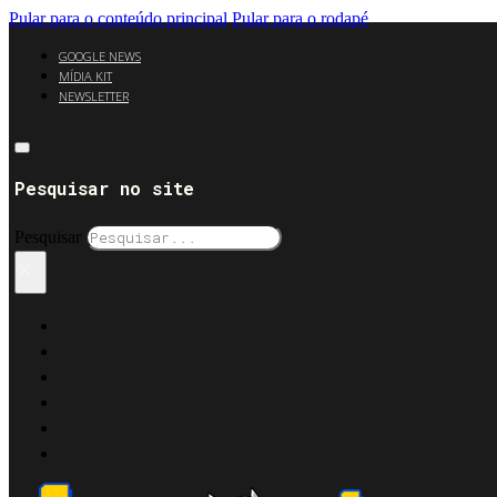
Pular para o conteúdo principal
Pular para o rodapé
GOOGLE NEWS
MÍDIA KIT
NEWSLETTER
Pesquisar no site
Pesquisar
×