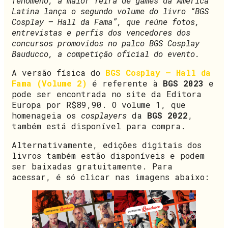
fenômeno, a maior feira de games da América
Latina lança o segundo volume do livro “BGS
Cosplay – Hall da Fama”, que reúne fotos,
entrevistas e perfis dos vencedores dos
concursos promovidos no palco BGS Cosplay
Bauducco, a competição oficial do evento.
A versão física do
BGS Cosplay – Hall da
Fama (Volume 2)
é referente à
BGS 2023
e
pode ser encontrada no site da Editora
Europa por R$89,90. O volume 1, que
homenageia os
cosplayers
da
BGS 2022
,
também está disponível para compra.
Alternativamente, edições digitais dos
livros também estão disponíveis e podem
ser baixadas gratuitamente. Para
acessar, é só clicar nas imagens abaixo: