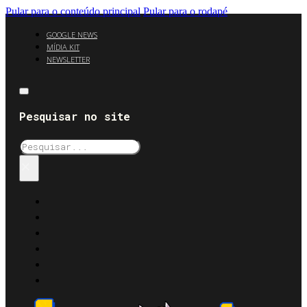
Pular para o conteúdo principal
Pular para o rodapé
GOOGLE NEWS
MÍDIA KIT
NEWSLETTER
Pesquisar no site
Pesquisar
×