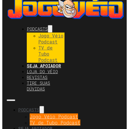
PODCASTS
Jogo Véio
Podcast
TV de
Tubo
Podcast
SEJA APOIADOR
LOJA DO VÉIO
REVISTAS
TIRE SUAS
DÚVIDAS
PODCASTS
Jogo Véio Podcast
TV de Tubo Podcast
SEJA APOIADOR