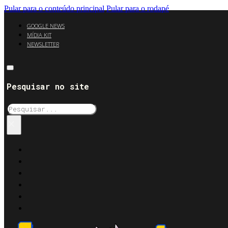
Pular para o conteúdo principal
Pular para o rodapé
GOOGLE NEWS
MÍDIA KIT
NEWSLETTER
Pesquisar no site
Pesquisar
×