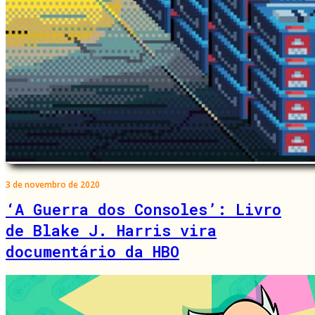
3 de novembro de 2020
‘A Guerra dos Consoles’: Livro
de Blake J. Harris vira
documentário da HBO