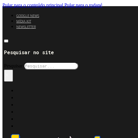
Pular para o conteúdo principal
Pular para o rodapé
GOOGLE NEWS
MÍDIA KIT
NEWSLETTER
Pesquisar no site
Pesquisar
×