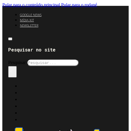
Pular para o conteúdo principal
Pular para o rodapé
GOOGLE NEWS
MÍDIA KIT
NEWSLETTER
Pesquisar no site
Pesquisar
×