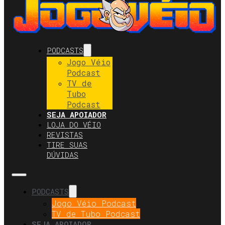
PODCASTS
Jogo Véio
Podcast
TV de
Tubo
Podcast
SEJA APOIADOR
LOJA DO VÉIO
REVISTAS
TIRE SUAS
DÚVIDAS
PODCASTS
Jogo Véio Podcast
TV de Tubo Podcast
SEJA APOIADOR