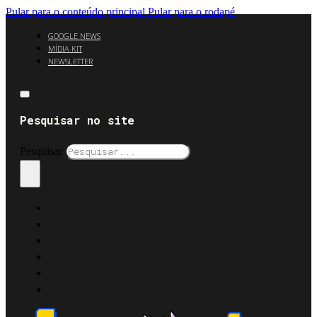
Pular para o conteúdo principal
Pular para o rodapé
GOOGLE NEWS
MÍDIA KIT
NEWSLETTER
Pesquisar no site
Pesquisar
×