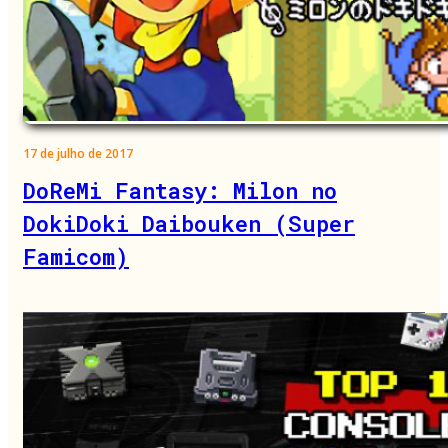
17 de julho de 2017
DoReMi Fantasy: Milon no
DokiDoki Daibouken (Super
Famicom)