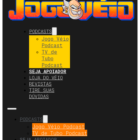
PODCASTS
Jogo Véio
Podcast
TV de
Tubo
Podcast
SEJA APOIADOR
LOJA DO VÉIO
REVISTAS
TIRE SUAS
DÚVIDAS
PODCASTS
Jogo Véio Podcast
TV de Tubo Podcast
SEJA APOIADOR