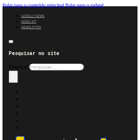
Pular para o conteúdo principal
Pular para o rodapé
GOOGLE NEWS
MÍDIA KIT
NEWSLETTER
Pesquisar no site
Pesquisar
×