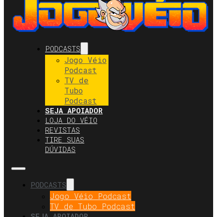
PODCASTS
Jogo Véio
Podcast
TV de
Tubo
Podcast
SEJA APOIADOR
LOJA DO VÉIO
REVISTAS
TIRE SUAS
DÚVIDAS
PODCASTS
Jogo Véio Podcast
TV de Tubo Podcast
SEJA APOIADOR