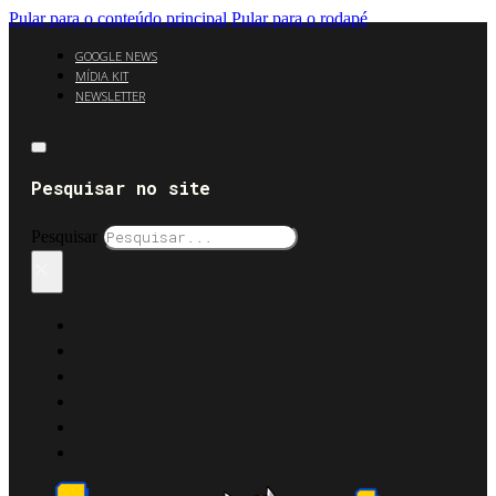
Pular para o conteúdo principal
Pular para o rodapé
GOOGLE NEWS
MÍDIA KIT
NEWSLETTER
Pesquisar no site
Pesquisar
×