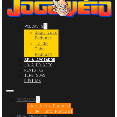
PODCASTS
Jogo Véio
Podcast
TV de
Tubo
Podcast
SEJA APOIADOR
LOJA DO VÉIO
REVISTAS
TIRE SUAS
DÚVIDAS
PODCASTS
Jogo Véio Podcast
TV de Tubo Podcast
SEJA APOIADOR