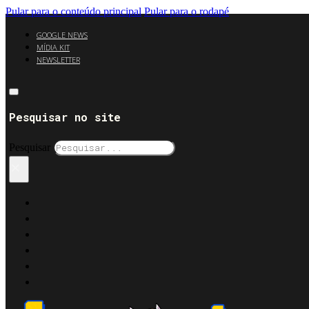
Pular para o conteúdo principal
Pular para o rodapé
GOOGLE NEWS
MÍDIA KIT
NEWSLETTER
Pesquisar no site
Pesquisar
×