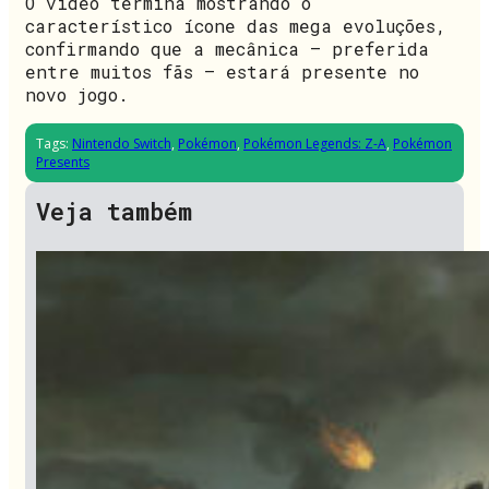
O vídeo termina mostrando o
característico ícone das mega evoluções,
confirmando que a mecânica – preferida
entre muitos fãs – estará presente no
novo jogo.
Tags:
Nintendo Switch
,
Pokémon
,
Pokémon Legends: Z-A
,
Pokémon
Presents
Veja também