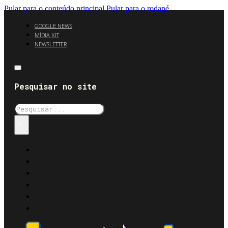
Pular para o conteúdo principal
Pular para o rodapé
GOOGLE NEWS
MÍDIA KIT
NEWSLETTER
Pesquisar no site
Pesquisar
×