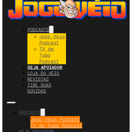
PODCASTS
Jogo Véio
Podcast
TV de
Tubo
Podcast
SEJA APOIADOR
LOJA DO VÉIO
REVISTAS
TIRE SUAS
DÚVIDAS
PODCASTS
Jogo Véio Podcast
TV de Tubo Podcast
SEJA APOIADOR